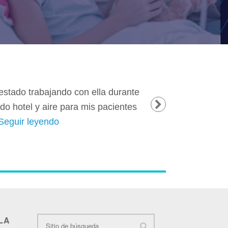
estado trabajando con ella durante
Gracias por el “viaje
do hotel y aire para mis pacientes
Seguir leyendo
LA