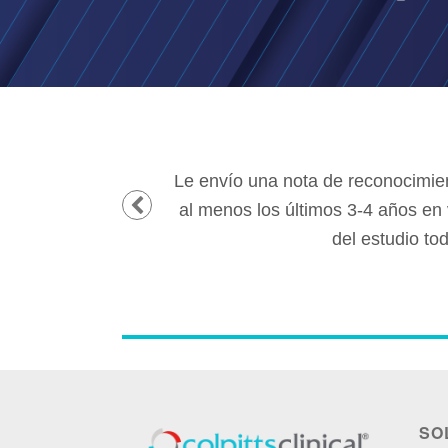
 y ella ha sido
Le envío una nota de reconocimien
itados al azar (había
al menos los últimos 3-4 años en 
ir leyendo
del estudio to
SO