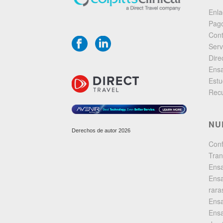
Enla
Pago
Cont
Serv
Dire
Ensa
Estu
Rec
NU
Derechos de autor 2026
Con
Tran
Ensa
Ensa
rara
Ensa
Ensa