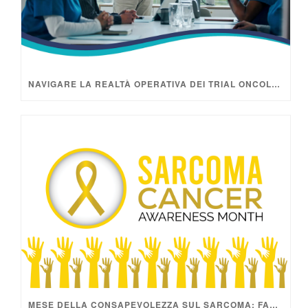
NAVIGARE LA REALTÀ OPERATIVA DEI TRIAL ONCOLOGICI
MESE DELLA CONSAPEVOLEZZA SUL SARCOMA: FAR PROGREDIRE LA SPERANZA ATTRAVERSO LA RICERCA