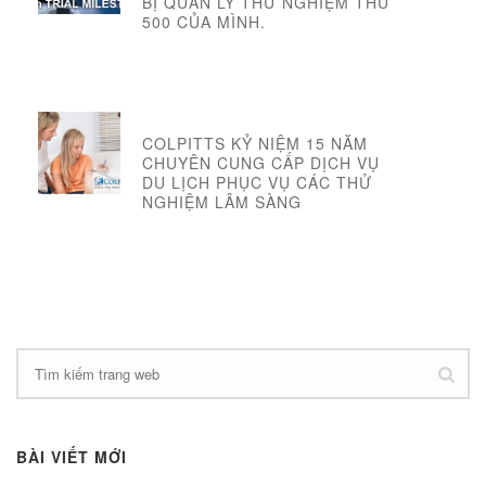
BỊ QUẢN LÝ THỬ NGHIỆM THỨ
500 CỦA MÌNH.
COLPITTS KỶ NIỆM 15 NĂM
CHUYÊN CUNG CẤP DỊCH VỤ
DU LỊCH PHỤC VỤ CÁC THỬ
NGHIỆM LÂM SÀNG
BÀI VIẾT MỚI