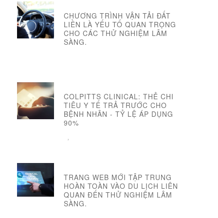
CHƯƠNG TRÌNH VẬN TẢI ĐẤT
LIỀN LÀ YẾU TỐ QUAN TRỌNG
CHO CÁC THỬ NGHIỆM LÂM
SÀNG.
COLPITTS CLINICAL: THẺ CHI
TIÊU Y TẾ TRẢ TRƯỚC CHO
BỆNH NHÂN - TỶ LỆ ÁP DỤNG
90%
,
TRANG WEB MỚI TẬP TRUNG
HOÀN TOÀN VÀO DU LỊCH LIÊN
QUAN ĐẾN THỬ NGHIỆM LÂM
SÀNG.