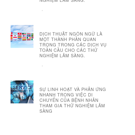
NGHIỆM LÂM SÀNG.
,
DỊCH THUẬT NGÔN NGỮ LÀ
MỘT THÀNH PHẦN QUAN
TRỌNG TRONG CÁC DỊCH VỤ
TOÀN CẦU CHO CÁC THỬ
NGHIỆM LÂM SÀNG.
,
SỰ LINH HOẠT VÀ PHẢN ỨNG
NHANH TRONG VIỆC DI
CHUYỂN CỦA BỆNH NHÂN
THAM GIA THỬ NGHIỆM LÂM
SÀNG