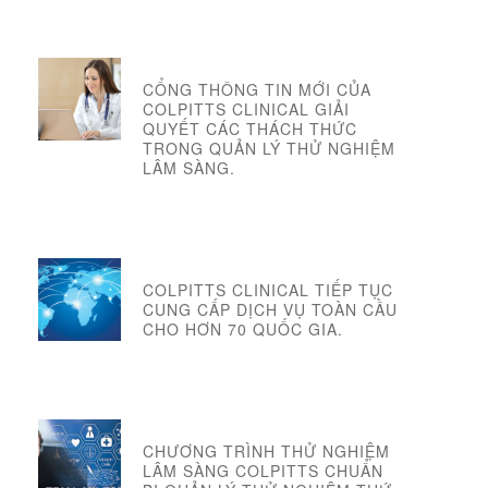
CỔNG THÔNG TIN MỚI CỦA
COLPITTS CLINICAL GIẢI
QUYẾT CÁC THÁCH THỨC
TRONG QUẢN LÝ THỬ NGHIỆM
LÂM SÀNG.
COLPITTS CLINICAL TIẾP TỤC
CUNG CẤP DỊCH VỤ TOÀN CẦU
CHO HƠN 70 QUỐC GIA.
CHƯƠNG TRÌNH THỬ NGHIỆM
LÂM SÀNG COLPITTS CHUẨN