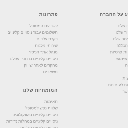
ע על החברה
פתרונות
 שלנו
קשר עם המטופל
ר שלנו
תשלומים עבור ניסויים קליניים
מה שלנו
בקרת עלויות
והכללה
שירותי מלגות
ות פרטיות
מנהל אתר הניסוי
שימוש
ניסויים קליניים ברחבי העולם
ה
מחקרים לאחר שיווק
משאבים
ות
ת לעיתונות
המומחיות שלנו
שר
תאימות
שלוות נפש למטופל
ניסויים קליניים באונקולוגיה
ניסויים קליניים במחלות נדירות
ניסויים קליניים בילדים