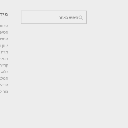
מיד
הצוות
הסיפו
המשי
גיוון 
מדיני
תנאי 
קרייר
בלוג
המלצ
הודעו
צור ק