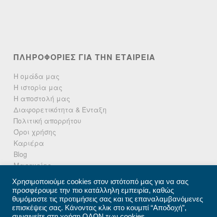
ΠΛΗΡΟΦΟΡΙΕΣ ΓΙΑ ΤΗΝ ΕΤΑΙΡΕΙΑ
Η ομάδα μας
Η ιστορία μας
Η αποστολή μας
Διαφορετικότητα & Ένταξη
Πολιτική απορρήτου
Όροι χρήσης
Καριέρα
Blog
Μαρτυρίες
Δελτία Τύπου
Χρησιμοποιούμε cookies στον ιστότοπό μας για να σας
Επικοινωνήστε μαζί μας
προσφέρουμε την πιο κατάλληλη εμπειρία, καθώς
θυμόμαστε τις προτιμήσεις σας και τις επαναλαμβανόμενες
επισκέψεις σας. Κάνοντας κλικ στο κουμπί “Αποδοχή”,
συναινείτε στη χρήση ΟΛΩΝ των cookies.