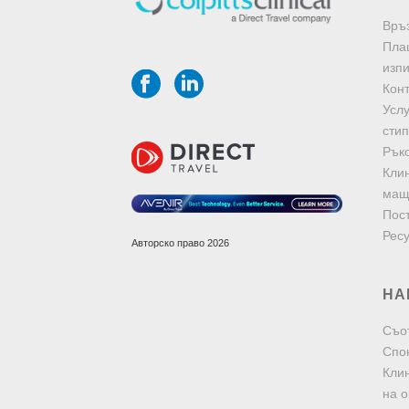
Връз
Пла
изп
Конт
Услу
сти
Рък
Клин
мащ
Пос
Рес
Авторско право 2026
НА
Съо
Спо
Клин
на о