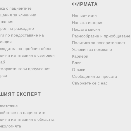
ФИРМАТА
ка с пациентите
щания за клинични
Нашият екип
итвания
Нашата история
рол на разходите
Нашата мисия
ги по предоставяне на
Разнообразие и приобщаване
пендии
Политика за поверителност
оводител на пробния обект
Условия за ползване
ични изпитвания в световен
Кариери
аб
Блог
тмаркетингови проучвания
Отзиви
урси
Съобщения за пресата
Свържете се с нас
ШИЯТ ЕКСПЕРТ
тветствие
койствие на пациентите
ични изпитвания в областта
нкологията