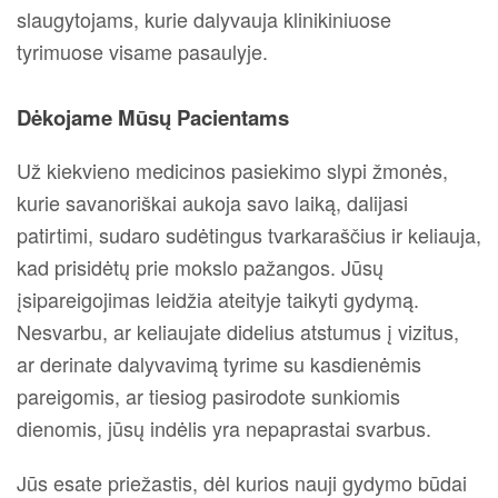
slaugytojams, kurie dalyvauja klinikiniuose
tyrimuose visame pasaulyje.
Dėkojame Mūsų Pacientams
Už kiekvieno medicinos pasiekimo slypi žmonės,
kurie savanoriškai aukoja savo laiką, dalijasi
patirtimi, sudaro sudėtingus tvarkaraščius ir keliauja,
kad prisidėtų prie mokslo pažangos. Jūsų
įsipareigojimas leidžia ateityje taikyti gydymą.
Nesvarbu, ar keliaujate didelius atstumus į vizitus,
ar derinate dalyvavimą tyrime su kasdienėmis
pareigomis, ar tiesiog pasirodote sunkiomis
dienomis, jūsų indėlis yra nepaprastai svarbus.
Jūs esate priežastis, dėl kurios nauji gydymo būdai