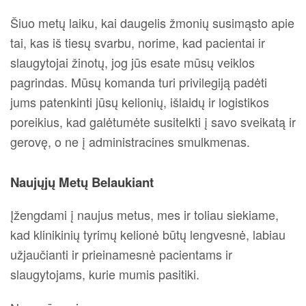
Šiuo metų laiku, kai daugelis žmonių susimąsto apie
tai, kas iš tiesų svarbu, norime, kad pacientai ir
slaugytojai žinotų, jog jūs esate mūsų veiklos
pagrindas. Mūsų komanda turi privilegiją padėti
jums patenkinti jūsų kelionių, išlaidų ir logistikos
poreikius, kad galėtumėte susitelkti į savo sveikatą ir
gerovę, o ne į administracines smulkmenas.
Naujųjų Metų Belaukiant
Įžengdami į naujus metus, mes ir toliau siekiame,
kad klinikinių tyrimų kelionė būtų lengvesnė, labiau
užjaučianti ir prieinamesnė pacientams ir
slaugytojams, kurie mumis pasitiki.