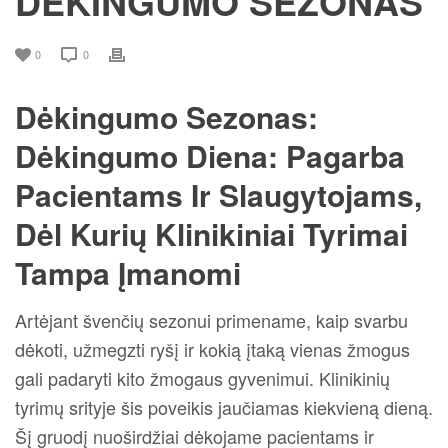
DĖKINGUMO SEZONAS
0
0
Dėkingumo Sezonas:
Dėkingumo Diena: Pagarba
Pacientams Ir Slaugytojams,
Dėl Kurių Klinikiniai Tyrimai
Tampa Įmanomi
Artėjant švenčių sezonui primename, kaip svarbu
dėkoti, užmegzti ryšį ir kokią įtaką vienas žmogus
gali padaryti kito žmogaus gyvenimui. Klinikinių
tyrimų srityje šis poveikis jaučiamas kiekvieną dieną.
Šį gruodį nuoširdžiai dėkojame pacientams ir