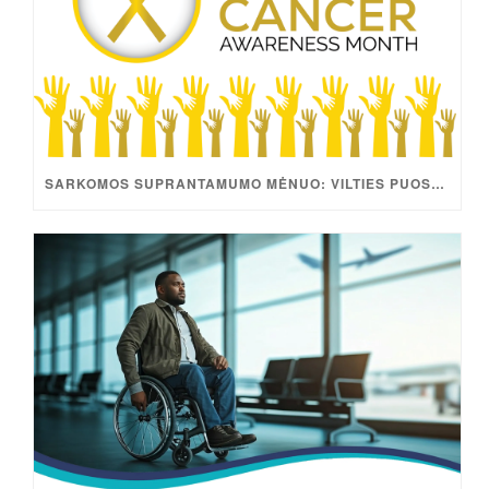
SARKOMOS SUPRANTAMUMO MĖNUO: VILTIES PUOSELĖJIMAS PER MOKSLINIUS TYRIMUS