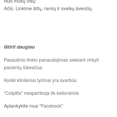
Nuo mūsų visų:
Ačiū. Linkime šiltų, ramių ir sveikų švenčių.
Ištirti daugiau
Pasaulinio tinklo panaudojimas siekiant viršyti
pacientų lūkesčius
Kodėl klinikiniai tyrimai yra svarbūs
"Colpitts" neapsiriboja tik kelionėmis
Aplankykite mus
"Facebook"