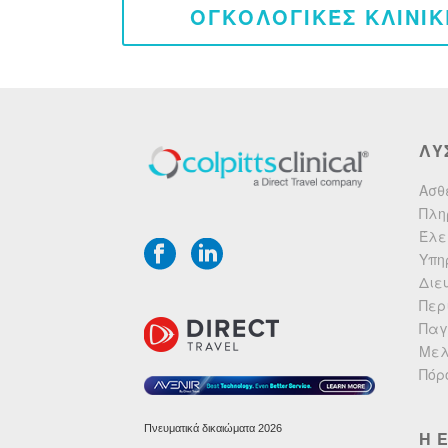
ΟΓΚΟΛΟΓΙΚΈΣ ΚΛΙΝΙΚ
ΛΥ
Ασθ
Πλη
Έλε
Υπη
Διε
Περ
Παγ
Μελ
Πόρ
Πνευματικά δικαιώματα 2026
Η 