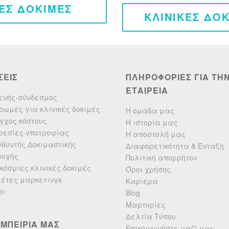
ΈΣ ΔΟΚΙΜΈΣ
ΚΛΙΝΙΚΈΣ ΔΟ
ΣΕΙΣ
ΠΛΗΡΟΦΟΡΙΕΣ ΓΙΑ ΤΗ
ΕΤΑΙΡΕΙΑ
ενής-σύνδεσμος
ρωμές για κλινικές δοκιμές
Η ομάδα μας
γχος κόστους
Η ιστορία μας
ρεσίες υποτροφίας
Η αποστολή μας
υθυντής Δοκιμαστικής
Διαφορετικότητα & Ένταξη
ιοχής
Πολιτική απορρήτου
κόσμιες κλινικές δοκιμές
Όροι χρήσης
έτες μάρκετινγκ
Καριέρα
οι
Blog
Μαρτυρίες
Δελτία Τύπου
ΕΜΠΕΙΡΙΑ ΜΑΣ
Επικοινωνήστε μαζί μας